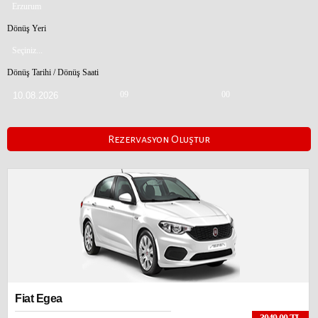
Erzurum
Dönüş Yeri
FORD
Seçiniz...
2899.00 TL
Dönüş Tarihi / Dönüş Saati
Dizel/ Manuel
Günlük
09
00
Fiat Egea