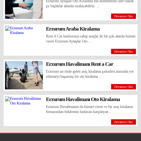
Erzurum Aytaşlar Oto Kiralama nın hizmetlerini özet olarak
şu başlıklar altında sıralayabiliriz. ...
Devamını Oku
Erzurum Araba Kiralama
Rent A Car kaskosuna sahip araçlar ile bir çok alanda hizmet
veren Erzurum Aytaşlar Oto ...
Devamını Oku
Erzurum Havalimanı Rent a Car
Renault Clio
Erzurum un önde gelen araç kiralama şirketleri arasında yer
edinmeyi başarmış bir oto kiralama ...
3399.00 TL
Benzin/ Otomatik
Günlük
Devamını Oku
Erzurum Havalimanı Oto Kiralama
Erzurum Havalimanın da hizmet veren ve bir araç kiralama
firmasından beklentini fazlasını karşılayan...
Devamını Oku