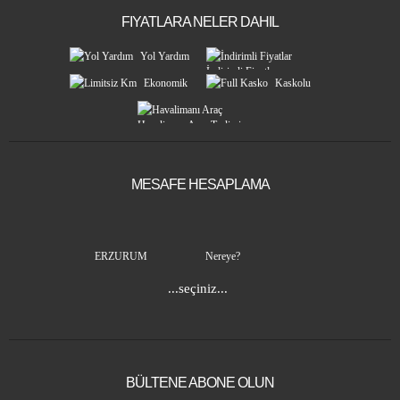
FIYATLARA NELER DAHIL
Yol Yardım
İndirimli Fiyatlar
Ekonomik
Kaskolu
Araçlar
Araçlar
VOLKSWAGEN JETTA
Havalimanı Araç Teslimi
3599.00 TL
Benzin/ Manuel
Günlük
MESAFE HESAPLAMA
ERZURUM
Nereye?
...seçiniz...
BÜLTENE ABONE OLUN