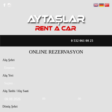
0 532 061 00 25
Skoda Fabia
2799.00 TL
Benzin/ Manuel
ONLINE REZERVASYON
ANASAYFA
Günlük
Alış Şehri
FİYAT LİSTESİ
Erzurum
TRANSFER
Alış Yeri
Seçiniz...
KİRALAMA KOŞULLARI
Alış Tarihi / Alış Saati
HAKKIMIZDA
09
00
Dönüş Şehri
İLETİŞİM