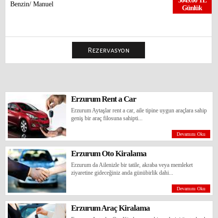
3049.00 TL
Benzin/ Manuel
Günlük
Erzurum Rent a Car
Erzurum Aytaşlar rent a car, aile tipine uygun araçlara sahip
geniş bir araç filosuna sahipti...
Devamını Oku
Erzurum Oto Kiralama
SKODA RAPİD
Erzurum da Ailenizle bir tatile, akraba veya memleket
3299.00 TL
ziyaretine gideceğiniz anda günübirlik dahi...
Benzin/ Otomatik
Günlük
Devamını Oku
Erzurum Araç Kiralama